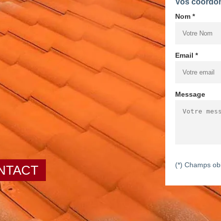
Vos coordo
Nom *
Email *
Message
(*) Champs obl
NTACT