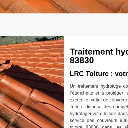
Traitement hyd
83830
LRC Toiture : vot
Un traitement hydrofuge con
l’étanchéité et à protéger 
exercé le métier de couvreur
Toiture dispose des compét
hydrofuger votre toiture dans
service des couvreurs 838
toiture 83830 dans les r