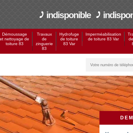
indisponible
indispon
Démoussage
Travaux
Hydrofuge
Imperméabilisation
Tr
et nettoyage de
de
de toiture
de toiture 83 Var
de
toiture 83
zinguerie
83 Var
83
DEM