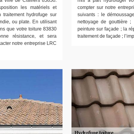
la ville de Claviers 83830.
mis à part hydrofuger vo
osition les matériels et
compter sur notre entrepr
 traitement hydrofuge sur
suivants : le démoussage 
ndie, ou plate. En utilisant
nettoyage de gouttière ; 
ons que votre toiture 83830
peinture sur façade ; la répa
nne résistance, et sera
traitement de façade ; l’im
tacter notre entreprise LRC