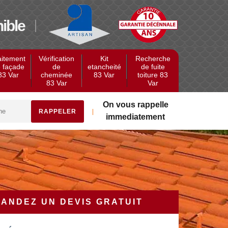
ible
aitement
Vérification
Kit
Recherche
 façade
de
etancheité
de fuite
83 Var
cheminée
83 Var
toiture 83
83 Var
Var
On vous rappelle
immediatement
ANDEZ UN DEVIS GRATUIT