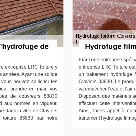
d’hydrofuge de
Hydrofuge film
Étant une entreprise spécia
tre entreprise LRC Toiture y
entreprise LRC Toiture est 
rs années. Ayant une solide
un traitement hydrofuge f
vous pouvez solliciter les
Claviers 83830. Le produit
 pour prendre en main vos
va empêcher l’eau et l’air 
uipes de couvreurs 83830
Disposant des matériels a
nd aux normes en vigueur.
effectuer cette interventi
que dans la ville de Claviers
Ainsi, faites appel à not
 toiture 83830 par notre
traitement hydrofuge filmo