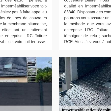
âts des eaux ; pensez à
couverture toiture ; nous
 imperméabiliser votre toit-
qualité en imperméabilis
hésitez pas à faire appel au
83840. Disposant des comp
 Nos équipes de couvreurs
pourrons vous assurer un tr
 de la membrane bitumeuse,
la méthode que vous avez
n effectuant un traitement
entreprise LRC Toiture 
re entreprise LRC Toiture
témoigner de cela ; sach
biliser votre toit-terrasse.
RGE. Ainsi, fiez-vous à not