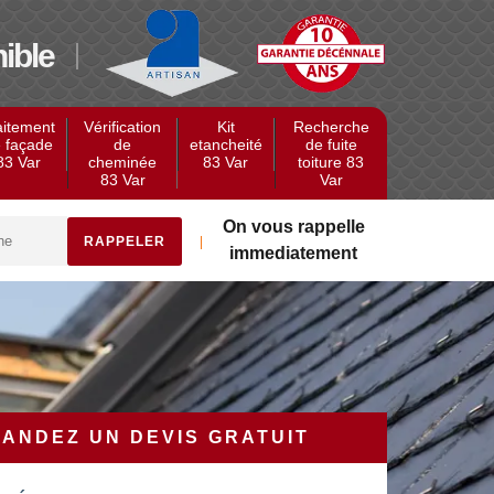
ible
aitement
Vérification
Kit
Recherche
 façade
de
etancheité
de fuite
83 Var
cheminée
83 Var
toiture 83
83 Var
Var
On vous rappelle
immediatement
ANDEZ UN DEVIS GRATUIT