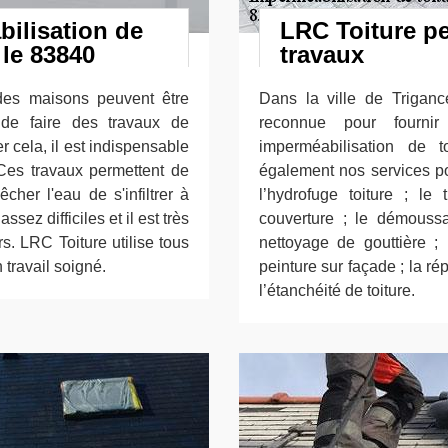
bilisation de
LRC Toiture pe
 le 83840
travaux
 des maisons peuvent être
Dans la ville de Triganc
 de faire des travaux de
reconnue pour fourni
er cela, il est indispensable
imperméabilisation de 
 Ces travaux permettent de
également nos services po
her l'eau de s'infiltrer à
l’hydrofuge toiture ; le
sez difficiles et il est très
couverture ; le démoussa
s. LRC Toiture utilise tous
nettoyage de gouttière ; 
 travail soigné.
peinture sur façade ; la répa
l’étanchéité de toiture.