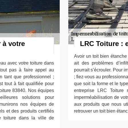
 à votre
LRC Toiture : 
Avoir un toit bien étanche e
eau avec votre toiture dans
ait des problèmes d’infil
rtout pas à faire appel au
pourrait s’écrouler. Pour 
n tant que professionnel ;
; fiez-vous au professionn
 tout à fait qualifiée pour
que soit la forme et le ty
toiture 83840. Nos équipes
entreprise LRC Toiture 
illeures solutions pour
imperméabilisation de votr
s munirons nos équipes de
aux produits que nous ut
s et des produits certifiés
retrouver un toit bien étan
e toiture dans la ville de