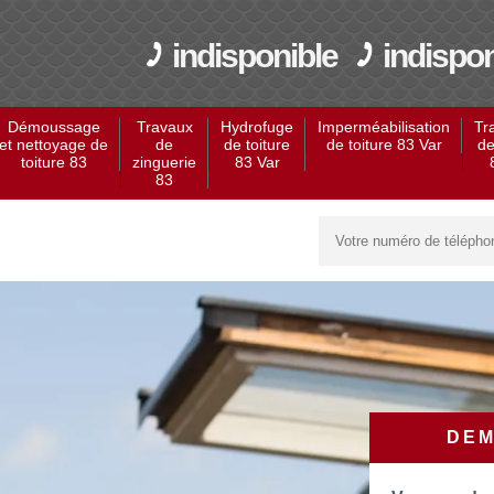
indisponible
indispon
Démoussage
Travaux
Hydrofuge
Imperméabilisation
Tr
et nettoyage de
de
de toiture
de toiture 83 Var
de
toiture 83
zinguerie
83 Var
83
DEM