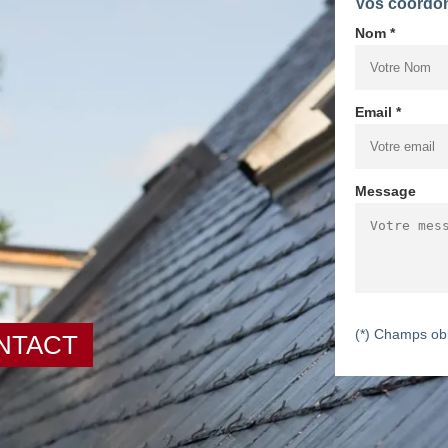
Vos coordo
Nom *
Email *
Message
(*) Champs obl
NTACT