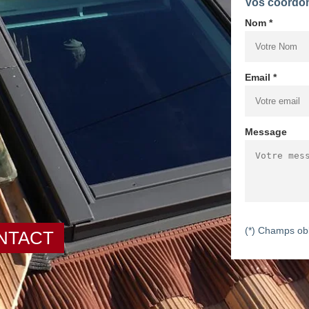
Vos coordo
Nom *
Email *
Message
(*) Champs obl
NTACT