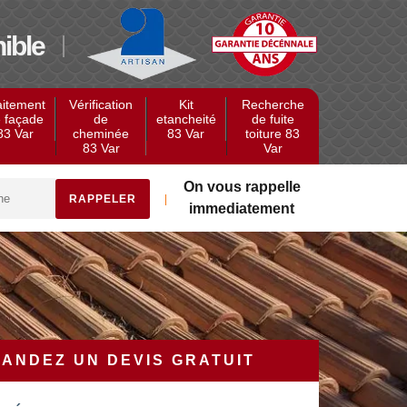
ible
aitement
Vérification
Kit
Recherche
 façade
de
etancheité
de fuite
83 Var
cheminée
83 Var
toiture 83
83 Var
Var
On vous rappelle
immediatement
ANDEZ UN DEVIS GRATUIT