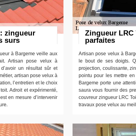
: zingueur
Zingueur LRC T
s surs
parfaites
gueur à Bargeme veille aux
Artisan pose velux à Barge
fait. Artisan pose velux à
le bout de ses doigts. Q
’avoir un résultat sûr et
projection, coulissante, z
métier, artisan pose velux à
pointu pour les mettre en
tion, l’entretien et le choix
Bargeme porte une attentio
toit. Adroit et expérimenté,
saura vous fournir des pre
est en mesure d’intervenir
couvreur zingueur LRC Toi
ure.
travaux pose velux au meil