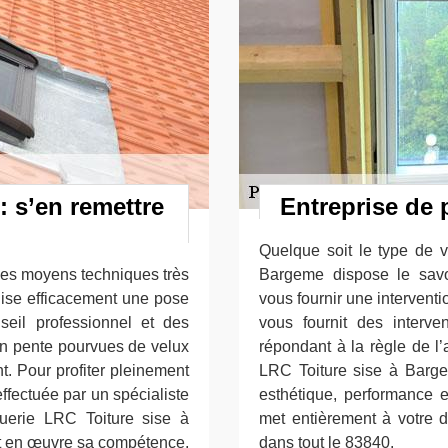
 s’en remettre
Entreprise de 
Quelque soit le type de 
 des moyens techniques très
Bargeme dispose le savo
lise efficacement une pose
vous fournir une intervent
eil professionnel et des
vous fournit des interve
en pente pourvues de velux
répondant à la règle de l’
t. Pour profiter pleinement
LRC Toiture sise à Barge
effectuée par un spécialiste
esthétique, performance 
uerie LRC Toiture sise à
met entièrement à votre d
 en œuvre sa compétence,
dans tout le 83840.