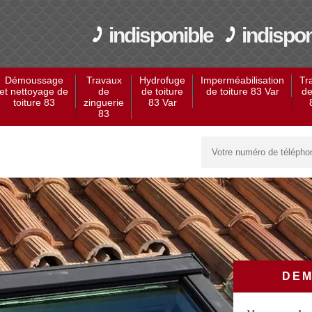
indisponible
indispon
Démoussage
Travaux
Hydrofuge
Imperméabilisation
Tr
et nettoyage de
de
de toiture
de toiture 83 Var
de
toiture 83
zinguerie
83 Var
83
DEM