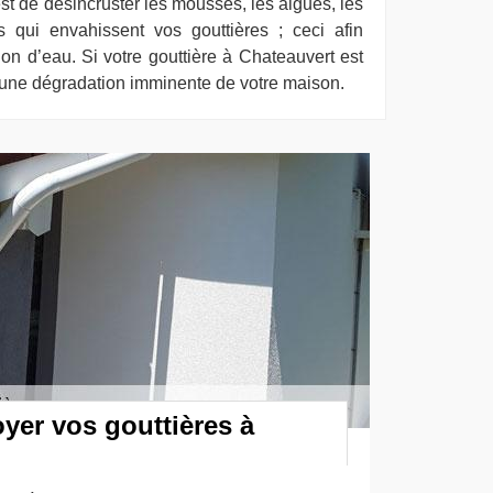
t de désincruster les mousses, les algues, les
s qui envahissent vos gouttières ; ceci afin
ation d’eau. Si votre gouttière à Chateauvert est
r une dégradation imminente de votre maison.
yer vos gouttières à