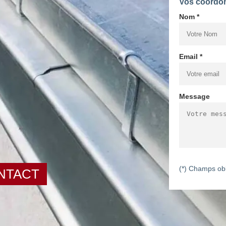
Vos coordo
Nom *
Email *
Message
(*) Champs obl
NTACT