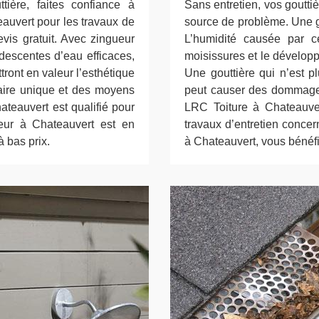
ière, faites confiance à
Sans entretien, vos goutti
eauvert pour les travaux de
source de problème. Une g
vis gratuit. Avec zingueur
L’humidité causée par c
escentes d’eau efficaces,
moisissures et le dévelop
ront en valeur l’esthétique
Une gouttière qui n’est p
faire unique et des moyens
peut causer des dommages
ateauvert est qualifié pour
LRC Toiture à Chateauver
ueur à Chateauvert est en
travaux d’entretien conce
 bas prix.
à Chateauvert, vous bénéfic