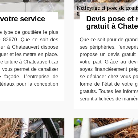
votre service
Devis pose et 
gratuit à Chat
e type de gouttière le plus
le 83670. Que ce soit des
Que ce soit pour de grands
eur à Chateauvert dispose
ses périphéries, l’entrep
uer et les mettre en place.
propose un devis gratui
e toiture à Chateauvert car
votre part. Grâce au devi
e vous permet de canaliser
soyez financièrement pré
 façade. L’entreprise de
se déplacer chez vous po
tériaux pour la conception
forme de l’état de votre 
gratuits. Toutes les infor
seront affichées de manière