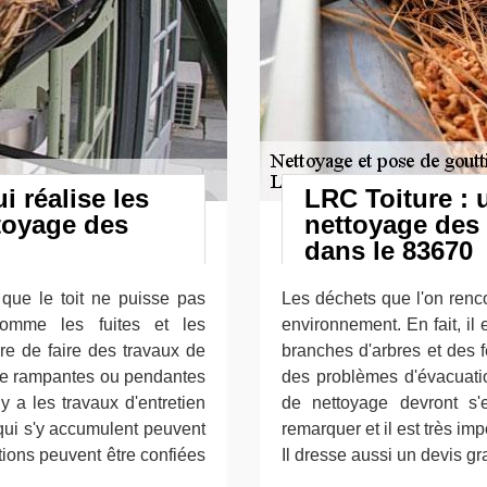
i réalise les
LRC Toiture : 
toyage des
nettoyage des 
dans le 83670
que le toit ne puisse pas
Les déchets que l'on renc
comme les fuites et les
environnement. En fait, il
ire de faire des travaux de
branches d'arbres et des f
tre rampantes ou pendantes
des problèmes d'évacuatio
 y a les travaux d'entretien
de nettoyage devront s'e
 qui s'y accumulent peuvent
remarquer et il est très im
tions peuvent être confiées
Il dresse aussi un devis g