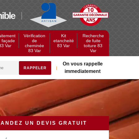
ible
aitement
Vérification
Kit
Recherche
 façade
de
etancheité
de fuite
83 Var
cheminée
83 Var
toiture 83
83 Var
Var
On vous rappelle
immediatement
ANDEZ UN DEVIS GRATUIT