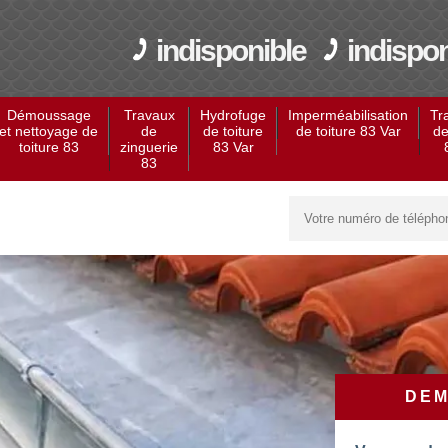
indisponible
indispon
Démoussage
Travaux
Hydrofuge
Imperméabilisation
Tr
et nettoyage de
de
de toiture
de toiture 83 Var
de
toiture 83
zinguerie
83 Var
83
DEM